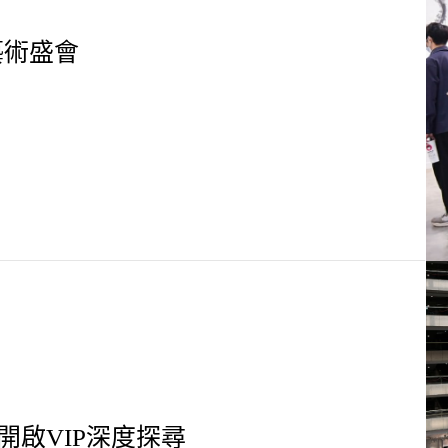
藝術盛會
團隊開啟VIP深度探尋