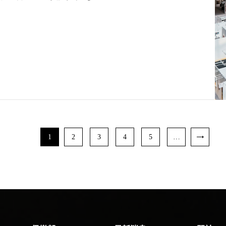
1
2
3
4
5
…