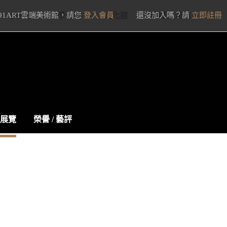
91ART雲端美術館，請您
美術館
學藝館
登入會員
文化館
還沒加入嗎？請
典藏交流館
立即註冊
展覽
榮譽 / 藝評