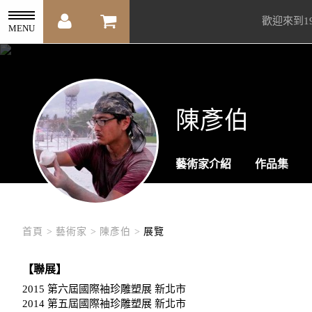
歡迎來到1
MENU
陳彥伯
藝術家介紹
作品集
首頁 >
藝術家 >
陳彥伯 >
展覽
【聯展】
2015 第六屆國際袖珍雕塑展 新北市
2014 第五屆國際袖珍雕塑展 新北市