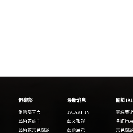
俱樂部
最新消息
關於191
俱樂部宣言
191ART TV
雲端美
藝術家註冊
藝文報報
各館策
藝術家常見問題
藝術展覽
常見問