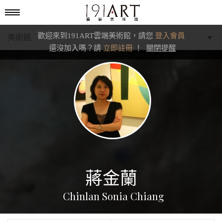
歡迎來到191ART雲端美術館，請您
登入會員
美術館
還沒加入嗎？請
立即註冊
！
關閉提醒
學藝館
文化館
典藏交流館
蔣金蘭
Chinlan Sonia Chiang