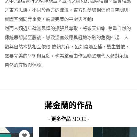
之中, 循環運行之精神能量。並將之揉和於陰陽相輔、虛實相應
之東方思維，不同於西方的滿溢，東方哲學總相信留白空間與
實體空間同等重要，需要完美的平衡與互動!
然而人類近年肆無忌憚的擴張與奪取，將敬天知命. 尊重自然的
傳統思想拋至腦後，導致溫室效應與極地冰融的危機四起。人
類與自然本該相互依偎.依賴共存，猶如陰陽互補，雙生雙依，
需要完美的平衡與互動，也希望藉由作品喚醒現代人類對永恆
自然的尊敬與保護!
蔣金蘭
的作品
MORE
- 更多作品
-