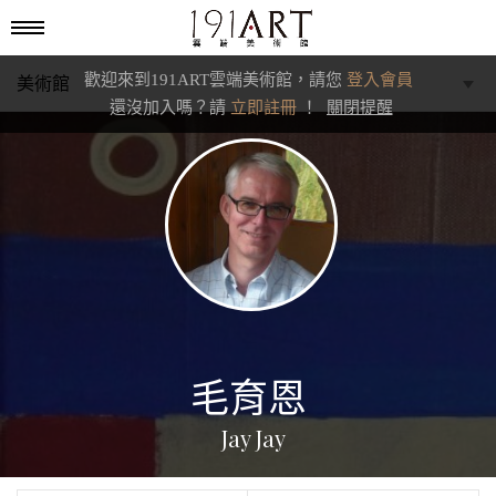
歡迎來到191ART雲端美術館，請您
登入會員
美術館
還沒加入嗎？請
立即註冊
！
關閉提醒
學藝館
文化館
典藏交流館
毛育恩
Jay Jay