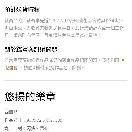
預計送貨時程
藝術品將由藝術家先送至191ART核查(藝術品會檢具保證書)，
再由本公司與收藏家聯繫送貨事宜，此作業預計六至十個工作
日，請您耐心等候，目前僅以台灣本島為出貨地。
關於鑑賞與訂購問題
若您需要預約鑑賞作品或是詢問本作品相關問題，請多利用
客
服信箱
，請註明藝術家及作品名，謝謝。
悠揚的樂章
西畫類
作品尺寸：
91 X 72.5 cm , 30F
媒 材：
丙烯、畫布