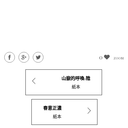
0
ZOOM
山嶽的呼喚-陰
紙本
春意正濃
紙本