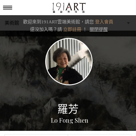
歡迎來到191ART雲端美術館，請您
登入會員
美術館
還沒加入嗎？請
立即註冊
！
關閉提醒
學藝館
文化館
典藏交流館
羅芳
Lo Fong Shen