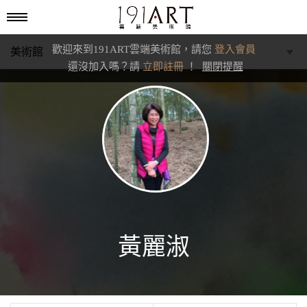
歡迎來到191ART雲端美術館，請您
登入會員
美術館
還沒加入嗎？請
立即註冊
！
關閉提醒
學藝館
文化館
典藏交流館
黃麗淑