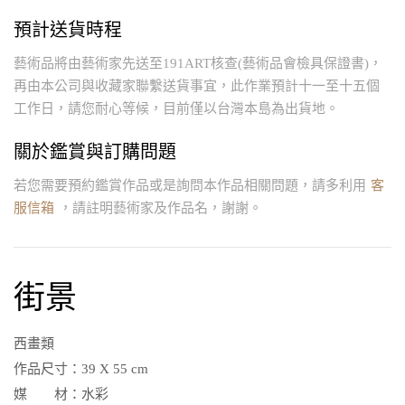
預計送貨時程
藝術品將由藝術家先送至191ART核查(藝術品會檢具保證書)，
再由本公司與收藏家聯繫送貨事宜，此作業預計十一至十五個
工作日，請您耐心等候，目前僅以台灣本島為出貨地。
關於鑑賞與訂購問題
若您需要預約鑑賞作品或是詢問本作品相關問題，請多利用
客
服信箱
，請註明藝術家及作品名，謝謝。
街景
西畫類
作品尺寸：
39 X 55 cm
媒 材：
水彩