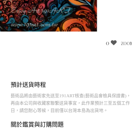
0
ZOO
預計送貨時程
藝術品將由藝術家先送至191ART核查(藝術品會檢具保證書)，
再由本公司與收藏家聯繫送貨事宜，此作業預計三至五個工作
日，請您耐心等候，目前僅以台灣本島為出貨地。
關於鑑賞與訂購問題