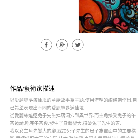
作品/藝術家描述
以愛麗絲夢遊仙境的童話故事為主題.使用流暢的線條創作出.自
己希望表現出不同的愛麗絲夢遊仙境.
從愛麗絲追逐兔子先生掉落洞穴到異世界.而主角接受兔子的午
茶邀請.吃完午茶後.發生了身體變大.撐破兔子先生的家.
我以女主角先變大的腳.踩踏兔子先生的屋子為畫面中的主要構