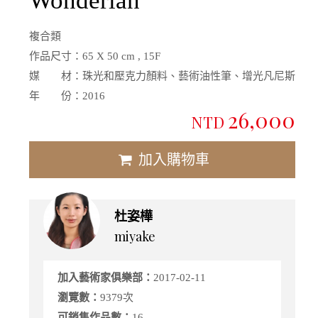
Wonderlan
複合類
作品尺寸：
65 X 50 cm , 15F
媒 材：
珠光和壓克力顏料、藝術油性筆、增光凡尼斯
年 份：
2016
26,000
NTD
加入購物車
杜姿樺
miyake
加入藝術家俱樂部：
2017-02-11
瀏覽數：
9379次
可銷售作品數：
16