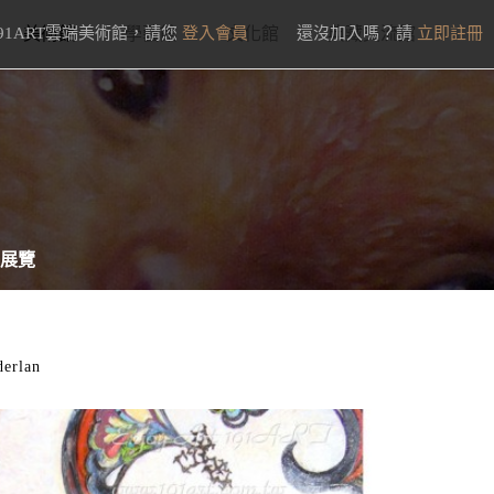
91ART雲端美術館，請您
美術館
學藝館
登入會員
文化館
還沒加入嗎？請
典藏交流館
立即註冊
展覽
derlan