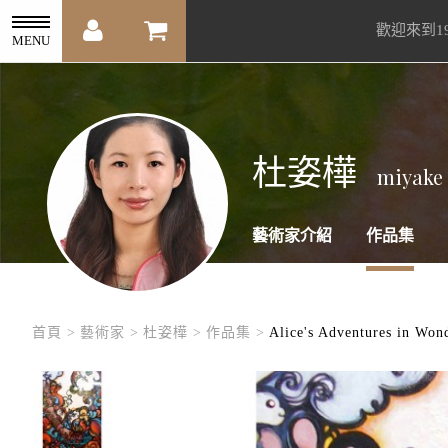
歡迎來到1
MENU
杜姿樺
miyake
藝術家介紹
作品集
首頁 >
藝術家 >
杜姿樺 >
作品集 >
Alice's Adventures in Won