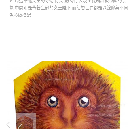
圖.周遭搭配女王的守衛.侍女.動物們.表現出愛莉絲被包圍的景
象.中間則是帶著皇冠的女王陛下.而幻想世界都是以線條與不同
色彩做搭配.