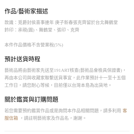
作品/藝術家描述
款識：覓爵封侯喜事連年 庚子新春張克齊留於台北舞鶴堂
鈐印：承硯(圓)、舞鶴堂、張印、克齊
本件作品價格不含營業稅(5%)
預計送貨時程
藝術品將由藝術家先送至191ART核查(藝術品會檢具保證書)，
再由本公司與收藏家聯繫送貨事宜，此作業預計十一至十五個
工作日，請您耐心等候，目前僅以台灣本島為出貨地。
關於鑑賞與訂購問題
若您需要預約鑑賞作品或是詢問本作品相關問題，請多利用
客
服信箱
，請註明藝術家及作品名，謝謝。