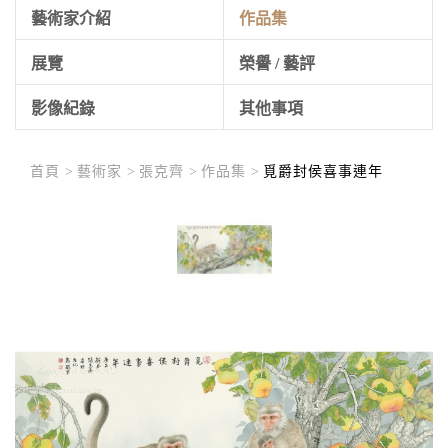
藝術家介紹
作品集
展覽
榮譽 / 藝評
影像紀錄
其他事項
首頁 >
藝術家 >
張克齊 >
作品集 >
覓爵封侯喜事連年