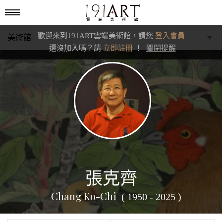
歡迎來到191ART雲端美術館，請您
登入會員
美術館
還沒加入嗎？請
立即註冊
！
關閉提醒
學藝館
文化館
典藏交流館
張克齊
Chang Ko-Chi
( 1950 - 2025 )