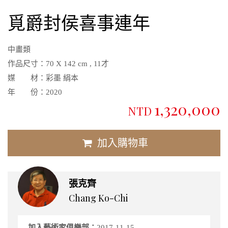
覓爵封侯喜事連年
中畫類
作品尺寸：
70 X 142 cm , 11才
媒 材：
彩墨 絹本
年 份：
2020
1,320,000
NTD
加入購物車
張克齊
Chang Ko-Chi
加入藝術家俱樂部：
2017-11-15