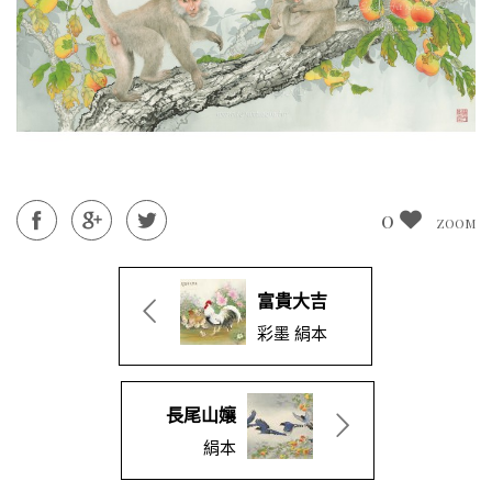
0
ZOOM
富貴大吉
彩墨 絹本
長尾山孃
絹本