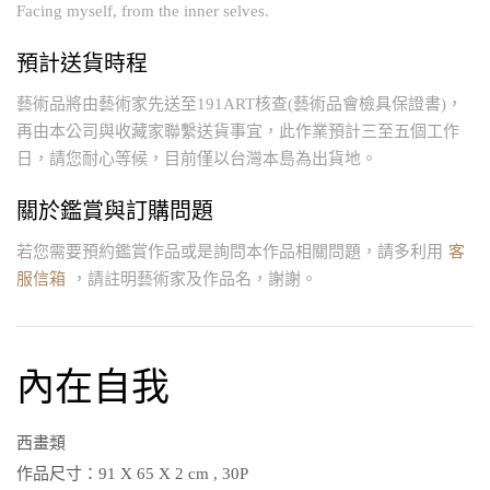
Facing myself, from the inner selves.
預計送貨時程
藝術品將由藝術家先送至191ART核查(藝術品會檢具保證書)，
再由本公司與收藏家聯繫送貨事宜，此作業預計三至五個工作
日，請您耐心等候，目前僅以台灣本島為出貨地。
關於鑑賞與訂購問題
若您需要預約鑑賞作品或是詢問本作品相關問題，請多利用
客
服信箱
，請註明藝術家及作品名，謝謝。
內在自我
西畫類
作品尺寸：
91 X 65 X 2 cm , 30P