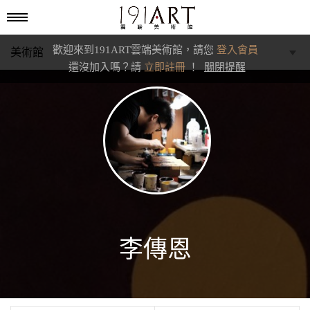
歡迎來到191ART雲端美術館，請您
登入會員
美術館
還沒加入嗎？請
立即註冊
！
關閉提醒
學藝館
文化館
典藏交流館
李傳恩