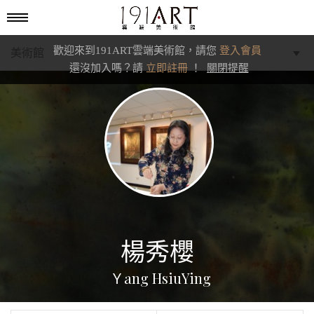
歡迎來到191ART雲端美術館，請您
登入會員
美術館
還沒加入嗎？請
立即註冊
！
關閉提醒
學藝館
文化館
典藏交流館
楊秀櫻
Ｙang HsiuYing