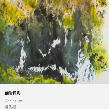
幽岩丹彩
75 × 72 cm
楊秀櫻