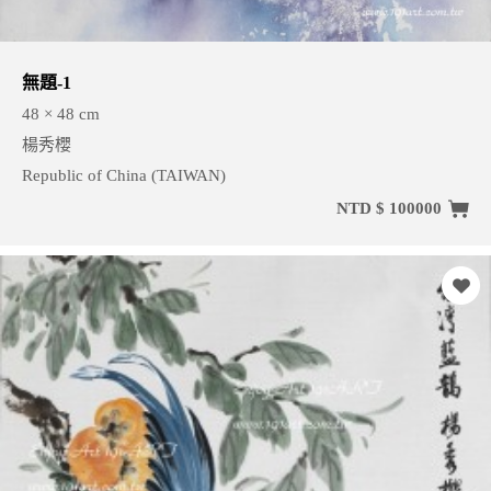
無題-1
48 × 48 cm
楊秀櫻
Republic of China (TAIWAN)
NTD $ 100000