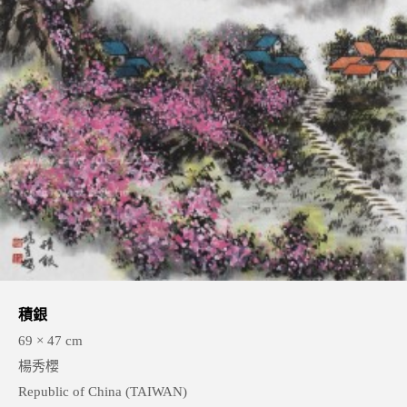
積銀
69 × 47 cm
楊秀櫻
Republic of China (TAIWAN)