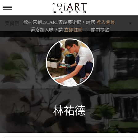
歡迎來到191ART雲端美術館，請您
登入會員
美術館
還沒加入嗎？請
立即註冊
！
關閉提醒
學藝館
文化館
典藏交流館
林祐德