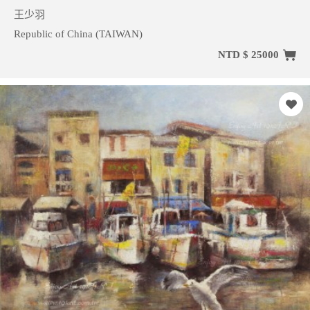
王少羽
Republic of China (TAIWAN)
NTD $ 25000