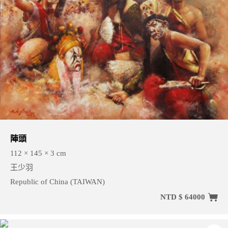
陣頭
112 × 145 × 3 cm
王少羽
Republic of China (TAIWAN)
NTD $ 64000