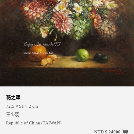
花之頌
72.5 × 91 × 2 cm
王少羽
Republic of China (TAIWAN)
NTD $ 24000