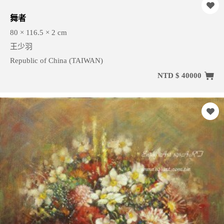
舞者
80 × 116.5 × 2 cm
王少羽
Republic of China (TAIWAN)
NTD $ 40000