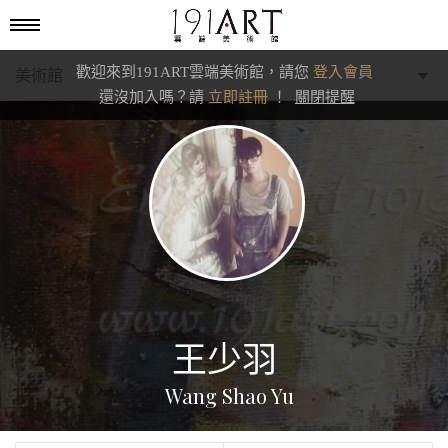
歡迎來到191ART雲端美術館，請您
登入會員
美術館
還沒加入嗎？請
立即註冊
！
關閉提醒
學藝館
文化館
典藏交流館
王少羽
Wang Shao Yu