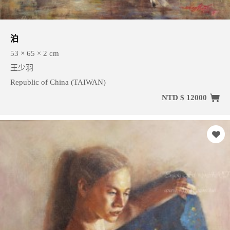
泊
53 × 65 × 2 cm
王少羽
Republic of China (TAIWAN)
NTD $ 12000