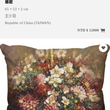
慈悲
65 × 53 × 2 cm
王少羽
Republic of China (TAIWAN)
NTD $ 12000