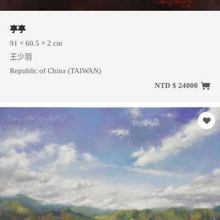
亭亭
91 × 60.5 × 2 cm
王少羽
Republic of China (TAIWAN)
NTD $ 24000