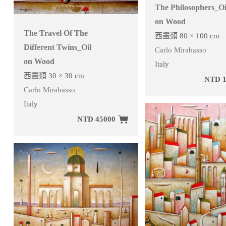
The Philosophers_Oi
on Wood
The Travel Of The
西畫類 80 × 100 cm
Different Twins_Oil
Carlo Mirabasso
on Wood
Italy
西畫類 30 × 30 cm
NTD 1
Carlo Mirabasso
Italy
NTD 45000