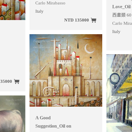
Carlo Mirabasso
Love_Oil
Italy
西畫類 60 
NTD 135000
Carlo Mir
Italy
35000
A Good
Suggestion_Oil on