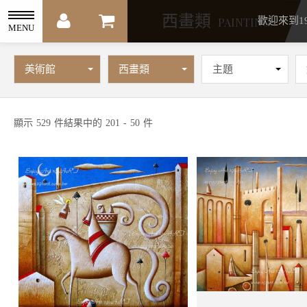
西畫類
PAINTING
歡迎來到1
MENU
美術館
西畫類
主題
顯示
529
件結果中的
201
-
50
件