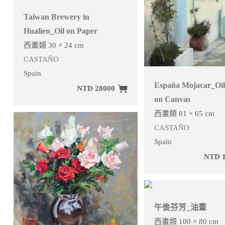
Taiwan Brewery in
Hualien_Oil on Paper
西畫類 30 × 24 cm
CASTAÑO
Spain
España Mojacar_Oil
NTD 28000
on Canvas
西畫類 81 × 65 cm
CASTAÑO
Spain
NTD 1
午後芬芳_油畫
西畫類 100 × 80 cm