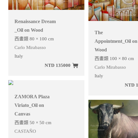
Renaissance Dream
_Oil on Wood
The
西畫類 80 × 100 cm
Appointment_Oil on
Carlo Mirabasso
Wood
Italy
西畫類 100 × 80 cm
NTD 135000
Carlo Mirabasso
Italy
NTD 1
ZAMORA Plaza
Viriato_Oil on
Canvas
西畫類 50 × 50 cm
CASTAÑO