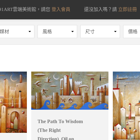
91ART雲端美術館，請您
登入會員
還沒加入嗎？請
立即註冊
媒材
風格
尺寸
價格
The Path To Wisdom
(The Right
Direction)_Oil on