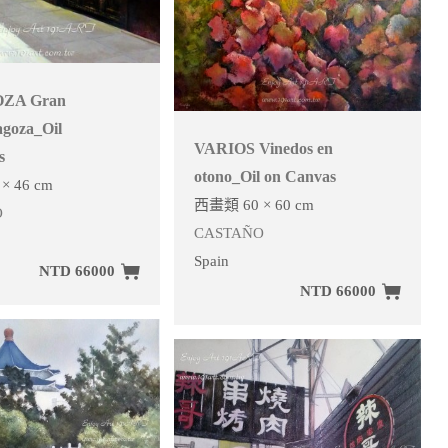
ZA Gran
agoza_Oil
VARIOS Vinedos en
s
otono_Oil on Canvas
× 46 cm
西畫類 60 × 60 cm
O
CASTAÑO
Spain
NTD 66000
NTD 66000