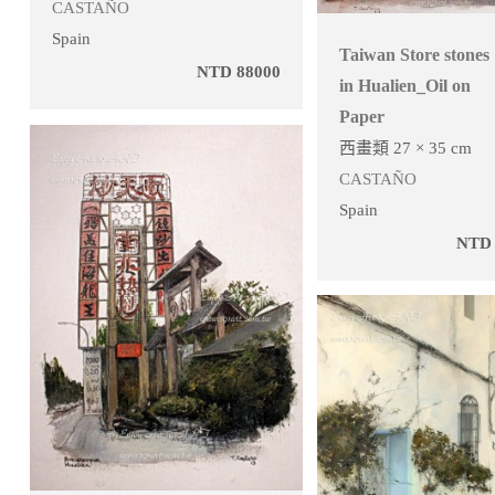
CASTAÑO
Spain
Taiwan Store stones
NTD 88000
in Hualien_Oil on
Paper
西畫類 27 × 35 cm
CASTAÑO
Spain
NTD 