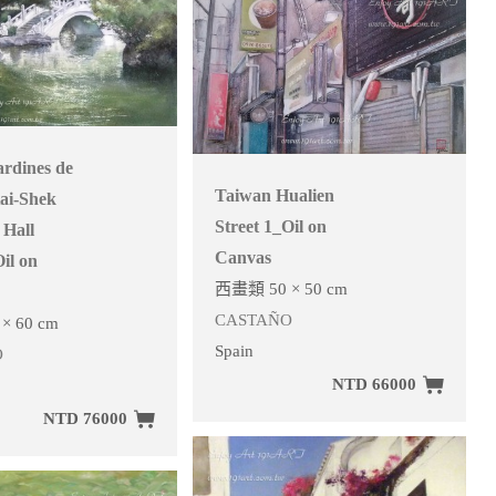
rdines de
Taiwan Hualien
ai-Shek
Street 1_Oil on
 Hall
Canvas
il on
西畫類 50 × 50 cm
CASTAÑO
× 60 cm
Spain
O
NTD 66000
NTD 76000