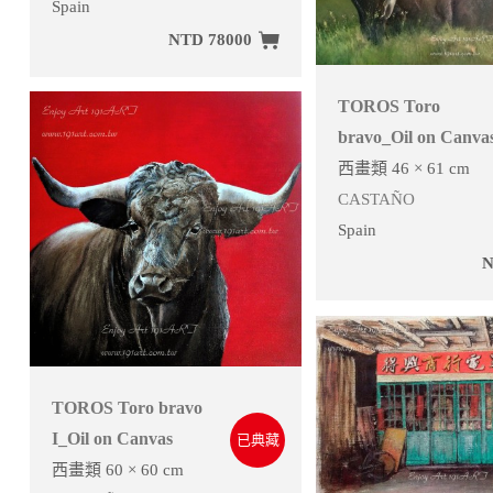
Spain
NTD 78000
TOROS Toro
bravo_Oil on Canva
西畫類 46 × 61 cm
CASTAÑO
Spain
N
TOROS Toro bravo
I_Oil on Canvas
已典藏
西畫類 60 × 60 cm