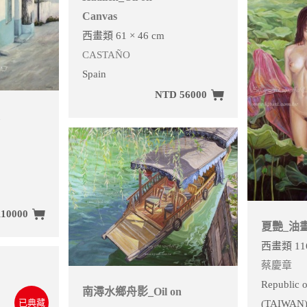
Canvas
西畫類 61 × 46 cm
CASTAÑO
Spain
NTD 56000
10000
夏艷_油
西畫類 116
蔡慶章
Republic o
南潯水鄉舟影_Oil on
已典藏
(TAIWAN