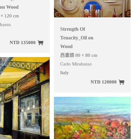
 on Wood
× 120 cm
abasso
Strength Of
Tenacity_Oil on
NTD 135000
Wood
西畫類 80 × 80 cm
Carlo Mirabasso
Italy
NTD 120000