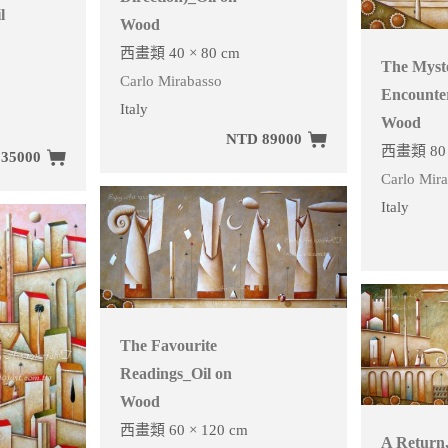
l
Wood
西畫類 40 × 80 cm
The Myst
Carlo Mirabasso
Encounte
Italy
Wood
NTD 89000
西畫類 80 
35000
Carlo Mir
Italy
The Favourite
Readings_Oil on
Wood
西畫類 60 × 120 cm
A Return,