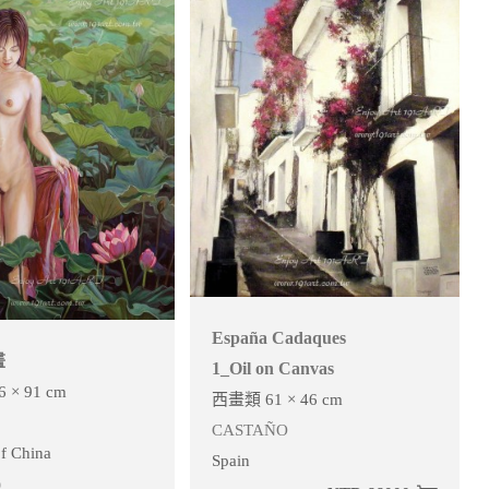
España Cadaques
畫
1_Oil on Canvas
 × 91 cm
西畫類 61 × 46 cm
CASTAÑO
f China
Spain
)