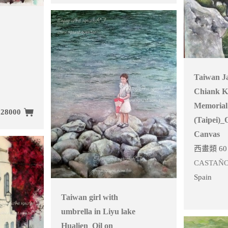
Taiwan Ja
Chiank K
Memorial
28000
(Taipei)_O
Canvas
西畫類 60 
CASTAÑ
Spain
Taiwan girl with
umbrella in Liyu lake
Hualien_Oil on