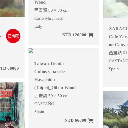
Wood
西畫類 80 × 80 cm
Carlo Mirabasso
Italy
ZARAGO
NTD 120000
s
已典藏
Cafe Zar
on Canva
西畫類 61 
CASTAÑ
Taiwan Tienda
TD 66000
Spain
Cubos y barriles
Hayashida
(Taipei)_Oil on Wood
西畫類 50 × 50 cm
CASTAÑO
Spain
NTD 66000