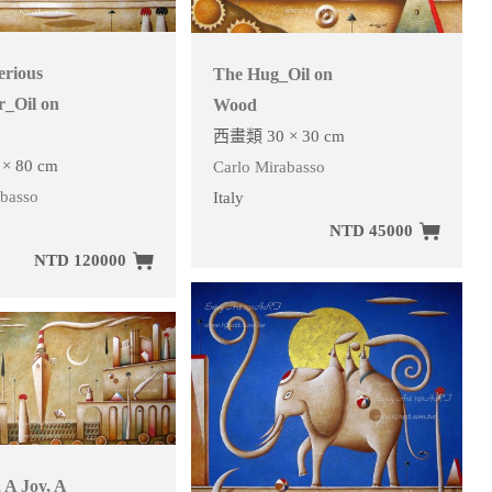
erious
The Hug_Oil on
r_Oil on
Wood
西畫類 30 × 30 cm
× 80 cm
Carlo Mirabasso
abasso
Italy
NTD 45000
NTD 120000
 A Joy, A