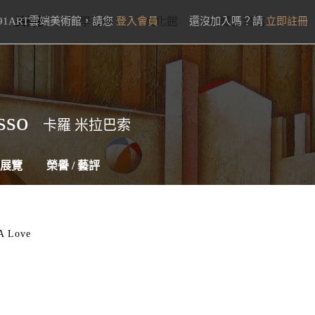
91ART雲端美術館，請您
美術館
學藝館
登入會員
文化館
還沒加入嗎？請
典藏交流館
立即註冊
sso
卡羅 米拉巴索
展覽
榮譽 / 藝評
 A Love