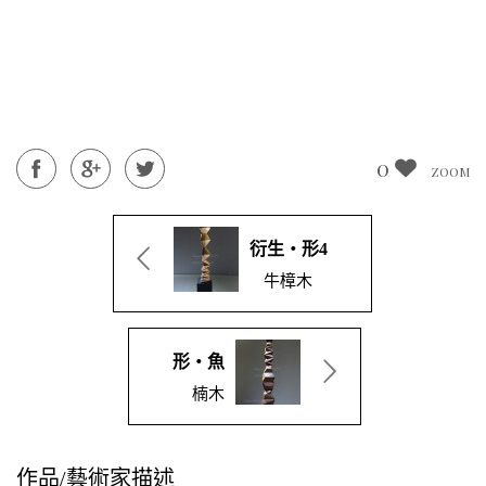
0
0
0
ZOOM
ZOOM
ZOOM
衍生‧形4
牛樟木
形‧魚
楠木
作品/藝術家描述