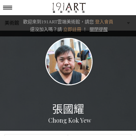
歡迎來到191ART雲端美術館，請您
登入會員
美術館
還沒加入嗎？請
立即註冊
！
關閉提醒
學藝館
文化館
典藏交流館
張國耀
Chong Kok Yew