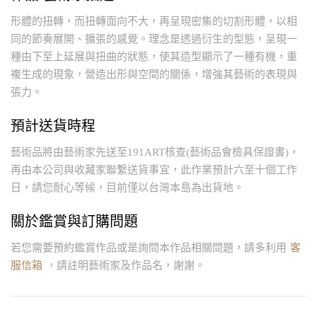
形體的扭轉，而扭轉面向不大，再呈現密集的切割形體，以相
同的節奏展開、擴張的感覺。理念是透過衍生的型態，呈現一
種由下至上延展與扭曲的狀態，使其造型顯示了一種有機，重
複生成的現象，營造出形與空間的關係，增強其藝術的表現與
張力。
預計送貨時程
藝術品將由藝術家先送至191ART核查(藝術品會檢具保證書)，
再由本公司與收藏家聯繫送貨事宜，此作業預計六至十個工作
日，請您耐心等候，目前僅以台灣本島為出貨地。
關於鑑賞與訂購問題
若您需要預約鑑賞作品或是詢問本作品相關問題，請多利用
客
服信箱
，請註明藝術家及作品名，謝謝。