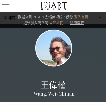
歡迎來到191ART雲端美術館，請您
登入會員
美術館
還沒加入嗎？請
立即註冊
！
關閉提醒
學藝館
文化館
典藏交流館
王偉權
Wang, Wei-Chiuan