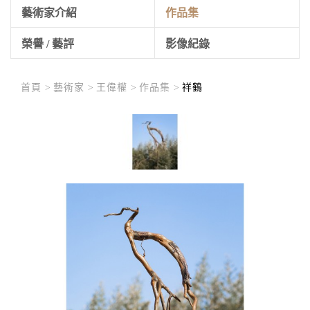
藝術家介紹
作品集
榮譽 / 藝評
影像紀錄
首頁 >
藝術家 >
王偉權 >
作品集 >
祥鶴