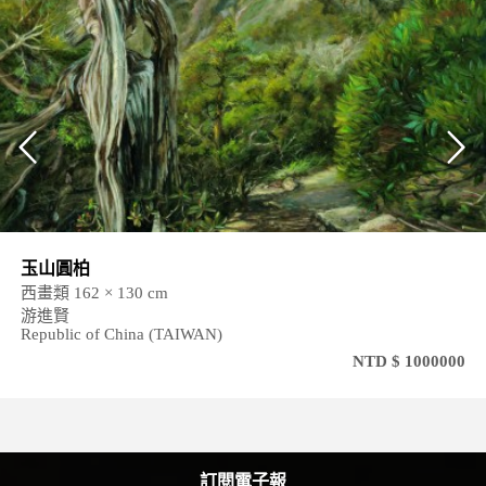
繽紛
× 130 cm
西畫類 5
蔡淑茹
of China (TAIWAN)
Republ
NTD $ 1000000
訂閱電子報