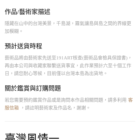
作品/藝術家描述
隱藏在山中的台灣美景，千島湖，霧氣讓島與島之間的界線更
加模糊。
預計送貨時程
藝術品將由藝術家先送至191ART核查(藝術品會檢具保證書)，
再由本公司與收藏家聯繫送貨事宜，此作業預計六至十個工作
日，請您耐心等候，目前僅以台灣本島為出貨地。
關於鑑賞與訂購問題
若您需要預約鑑賞作品或是詢問本作品相關問題，請多利用
客
服信箱
，請註明藝術家及作品名，謝謝。
臺灣風情一