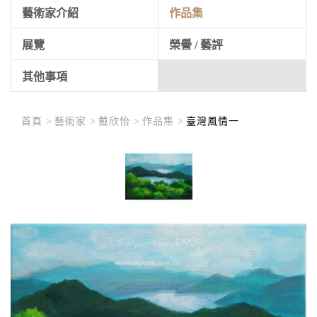
藝術家介紹
作品集
展覽
榮譽 / 藝評
其他事項
首頁 >
藝術家 >
戴欣怡 >
作品集 >
臺灣風情一