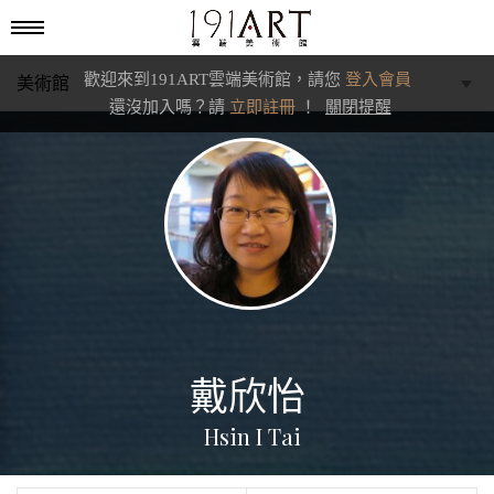
歡迎來到191ART雲端美術館，請您
登入會員
美術館
還沒加入嗎？請
立即註冊
！
關閉提醒
學藝館
文化館
典藏交流館
戴欣怡
Hsin I Tai