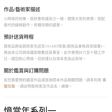
作品/藝術家描述
小時候的快樂，就好像有感染力一樣，開懷大笑的表情，搭配
當代的線條創作，有種另類的感覺。
預計送貨時程
藝術品將由藝術家先送至191ART核查(藝術品會檢具保證書)，
再由本公司與收藏家聯繫送貨事宜，此作業預計六至十個工作
日，請您耐心等候，目前僅以台灣本島為出貨地。
關於鑑賞與訂購問題
若您需要預約鑑賞作品或是詢問本作品相關問題，請多利用
客
服信箱
，請註明藝術家及作品名，謝謝。
憶當年系列一