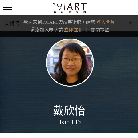
歡迎來到191ART雲端美術館，請您
登入會員
美術館
還沒加入嗎？請
立即註冊
！
關閉提醒
學藝館
文化館
典藏交流館
戴欣怡
Hsin I Tai