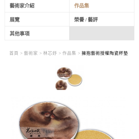
藝術家介紹
作品集
展覽
榮譽 / 藝評
其他事項
首頁 >
藝術家 >
林芯妤 >
作品集 >
擁抱藝術授權陶瓷杯墊