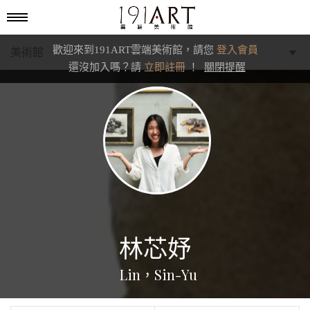
歡迎來到191ART雲端美術館，請您
登入會員
美術館
還沒加入嗎？請
立即註冊
！
關閉提醒
學藝館
文化館
典藏交流館
林芯妤
Lin，Sin-Yu