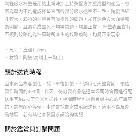
陶瓷吸水杯墊是用粘土粉沫加上特殊配方沖壓成型的產品，會
因為壓力不均造成杯墊表面各部分吸水速率不一致，陶瓷毛細
孔較大，彩噴的油墨會有吸墨性的問題，尤其深色與大面積較
為明顯，且易造成墨色不均等問題，均屬正常。 杯墊表面會有
不規則紋路均為沖壓時所產生的紋路痕跡，均屬正常現象。
・尺寸：直徑11(cm)
・材質：陶瓷(高嶺土＋陶土)。
預計送貨時程
因本商品為客製化，採下單後訂製，不適用七天鑑賞期，預估
製作時間約4~8個工作天，待訂製商品送達本公司時會再進行配
送事宜約2~3工作天可送達，相關時程可透過會員中心的訂單查
詢，請您耐心等候，本件會採郵寄或宅配送貨，適用本島及外
島地區，若有其他客製需求請洽詢客服。
關於鑑賞與訂購問題