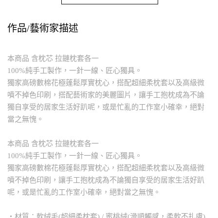
作品/藝術家描述
本商品 含枕芯 拉鏈枕套各一
100%純手工製作，一針一線、匠心獨具。
獨家高磅數棉花極蓬鬆厚實枕心，搭配超細柔枕套以及高級微
噴不掉色印刷，搭配藝術家的美麗圖片，讓手工抱枕成為不論
獨自享受的居家生活好趴呢，或是忙亂的工作室小確幸，絕對
當之無愧。
本商品 含枕芯 拉鏈枕套各一
100%純手工製作，一針一線、匠心獨具。
獨家高磅數棉花極蓬鬆厚實枕心，搭配超細柔枕套以及高級微
噴不掉色印刷，讓手工抱枕成為不論獨自享受的居家生活好趴
呢，或是忙亂的工作室小確幸，絕對當之無愧。
・材質：軟絨毛(超細柔枕套) / 蜜桃絨(滑順觸感，柔軟不扎膚)