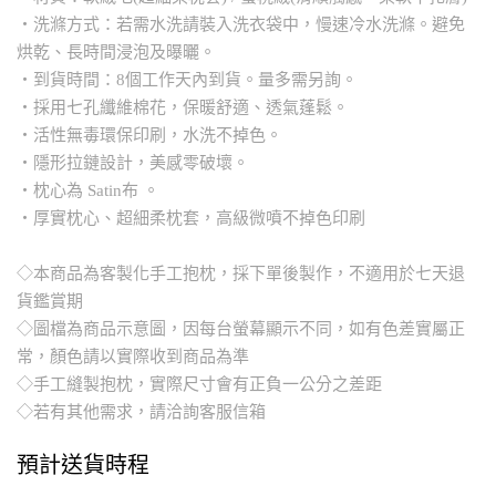
・洗滌方式：若需水洗請裝入洗衣袋中，慢速冷水洗滌。避免
烘乾、長時間浸泡及曝曬。
・到貨時間：8個工作天內到貨。量多需另詢。
・採用七孔纖維棉花，保暖舒適、透氣蓬鬆。
・活性無毒環保印刷，水洗不掉色。
・隱形拉鏈設計，美感零破壞。
・枕心為 Satin布 。
・厚實枕心、超細柔枕套，高級微噴不掉色印刷
◇本商品為客製化手工抱枕，採下單後製作，不適用於七天退
貨鑑賞期
◇圖檔為商品示意圖，因每台螢幕顯示不同，如有色差實屬正
常，顏色請以實際收到商品為準
◇手工縫製抱枕，實際尺寸會有正負一公分之差距
◇若有其他需求，請洽詢客服信箱
預計送貨時程