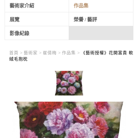
藝術家介紹
作品集
展覽
榮譽 / 藝評
影像紀錄
首頁 >
藝術家 >
崔倩梅 >
作品集 >
《藝術授權》花開富貴 軟
絨毛抱枕