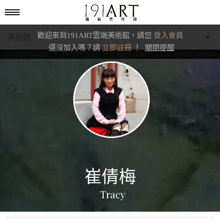
歡迎來到191ART雲端美術館，請您
登入會員
美術館
還沒加入嗎？請
立即註冊
！
關閉提醒
學藝館
文化館
典藏交流館
崔倩梅
Tracy