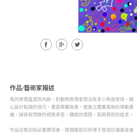
作品/藝術家描述
馬的表情羞澀而內斂，對動物表情拿捏沒有多少角度使用，精
心設計點描的技巧，畫面華麗高貴，使後立體畫風格的律動重
複，線條有閃爍的視覺享受，驕縱的情懷，裝飾藝術的追求。
作品出售扣除必要費用後，將捐贈部份所得于育成社福基金會