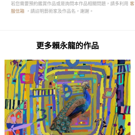
若您需要預約鑑賞作品或是詢問本作品相關問題，請多利用
客
服信箱
，請註明藝術家及作品名，謝謝。
更多
賴永龍
的作品