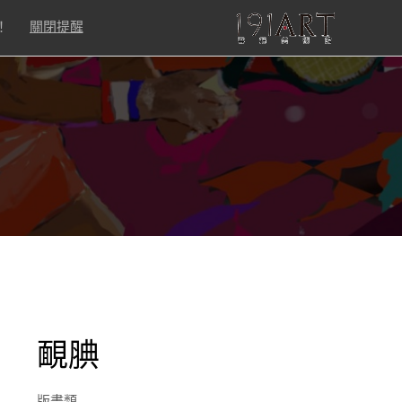
！
關閉提醒
靦腆
版畫類