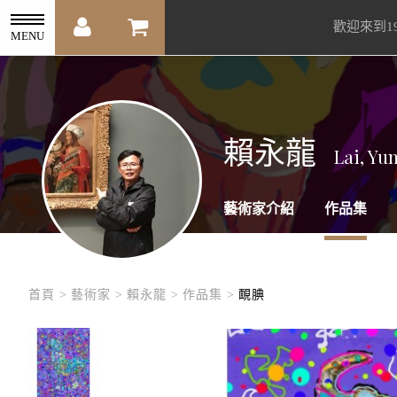
歡迎來到1
MENU
賴永龍
Lai, Yu
藝術家介紹
作品集
首頁 >
藝術家 >
賴永龍 >
作品集 >
靦腆