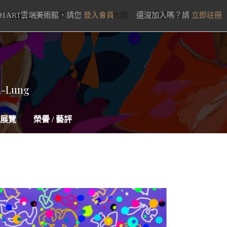
91ART雲端美術館，請您
美術館
學藝館
登入會員
文化館
還沒加入嗎？請
典藏交流館
立即註冊
n-Lung
展覽
榮譽 / 藝評