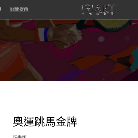
！
關閉提醒
奧運跳馬金牌
版畫類