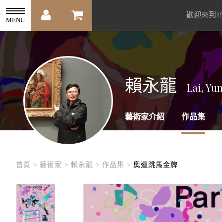
歡迎來到1
MENU
賴永龍
Lai, Yu
藝術家介紹
作品集
首頁 >
藝術家 >
賴永龍 >
作品集 >
奧運跳馬金牌