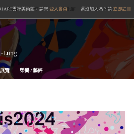
91ART雲端美術館，請您
美術館
學藝館
登入會員
文化館
還沒加入嗎？請
典藏交流館
立即註冊
n-Lung
展覽
榮譽 / 藝評