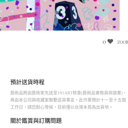
0
ZOO
預計送貨時程
藝術品將由藝術家先送至191ART核查(藝術品會檢具保證書)，
再由本公司與收藏家聯繫送貨事宜，此作業預計十一至十五個
工作日，請您耐心等候，目前僅以台灣本島為出貨地。
關於鑑賞與訂購問題