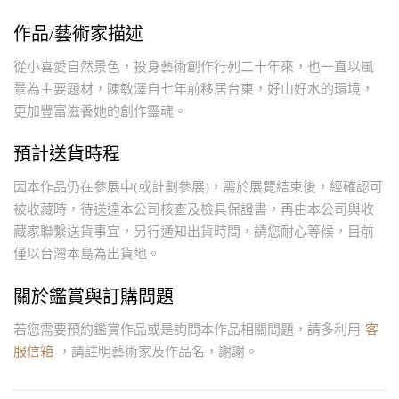
作品/藝術家描述
從小喜愛自然景色，投身藝術創作行列二十年來，也一直以風
景為主要題材，陳敏澤自七年前移居台東，好山好水的環境，
更加豐富滋養她的創作靈魂。
預計送貨時程
因本作品仍在參展中(或計劃參展)，需於展覽結束後，經確認可
被收藏時，待送達本公司核查及檢具保證書，再由本公司與收
藏家聯繫送貨事宜，另行通知出貨時間，請您耐心等候，目前
僅以台灣本島為出貨地。
關於鑑賞與訂購問題
若您需要預約鑑賞作品或是詢問本作品相關問題，請多利用
客
服信箱
，請註明藝術家及作品名，謝謝。