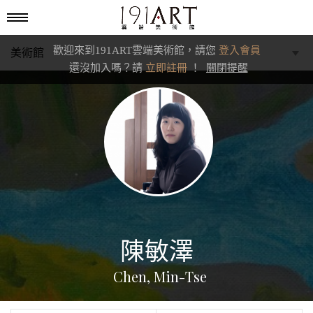
歡迎來到191ART雲端美術館，請您
登入會員
美術館
還沒加入嗎？請
立即註冊
！
關閉提醒
學藝館
文化館
典藏交流館
陳敏澤
Chen, Min-Tse