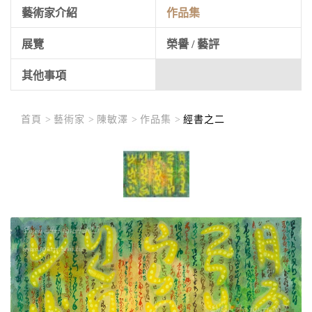
藝術家介紹
作品集
展覽
榮譽 / 藝評
其他事項
首頁 >
藝術家 >
陳敏澤 >
作品集 >
經書之二