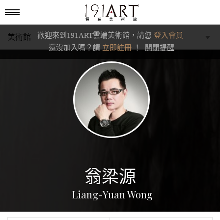
歡迎來到191ART雲端美術館，請您
登入會員
美術館
還沒加入嗎？請
立即註冊
！
關閉提醒
學藝館
文化館
典藏交流館
翁梁源
Liang-Yuan Wong